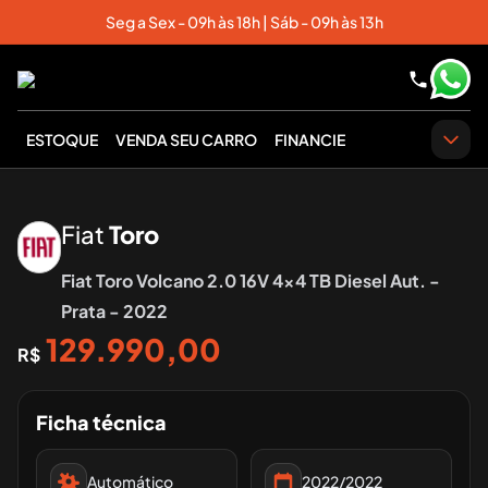
Seg a Sex - 09h às 18h | Sáb - 09h às 13h
ESTOQUE
VENDA SEU CARRO
FINANCIE
‹
›
Fiat
Toro
Fiat Toro Volcano 2.0 16V 4x4 TB Diesel Aut. -
Prata - 2022
129.990,00
R$
Ficha técnica
Automático
2022/2022