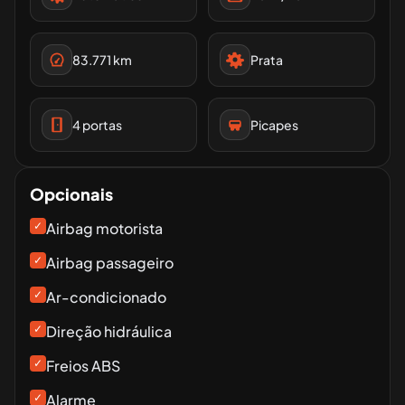
83.771
km
Prata
4
portas
Picapes
Opcionais
✓
Airbag motorista
✓
Airbag passageiro
✓
Ar-condicionado
✓
Direção hidráulica
✓
Freios ABS
✓
Alarme