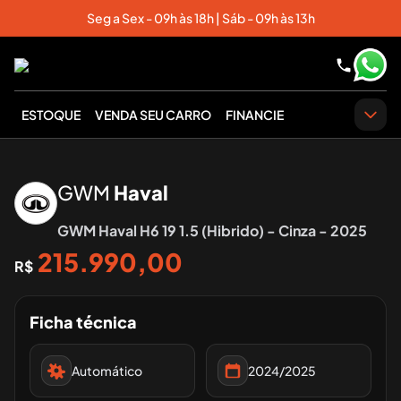
Seg a Sex - 09h às 18h | Sáb - 09h às 13h
ESTOQUE
VENDA SEU CARRO
FINANCIE
‹
›
GWM
Haval
GWM Haval H6 19 1.5 (Hibrido) - Cinza - 2025
215.990,00
R$
Ficha técnica
Automático
2024/2025