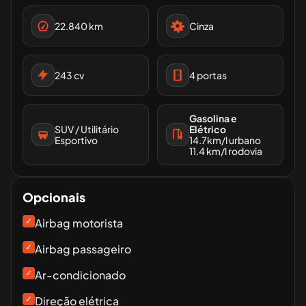
22.840
km
Cinza
243
cv
4
portas
Gasolina e
SUV / Utilitário
Elétrico
Esportivo
14.7
km/l urbano
11.4
km/l rodovia
Opcionais
✓
Airbag motorista
✓
Airbag passageiro
✓
Ar-condicionado
✓
Direção elétrica