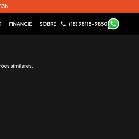
 13h
O
FINANCIE
SOBRE
(18) 98118-9850
ões similares.