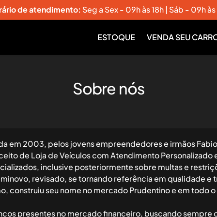
rário de atendimento:
Seg a Sex - 09h às 18h | Sáb - 09h às
ESTOQUE
VENDA SEU CARR
Sobre nós
ada em 2003, pelos jovens empreendedores e irmãos Fabi
ito de Loja de Veículos com Atendimento Personalizado e
rcializados, inclusive posteriormente sobre multas e restr
inovo, revisado, se tornando referência em qualidade e t
mo, construiu seu nome no mercado Prudentino e em todo o 
ncos presentes no mercado financeiro, buscando sempre o 